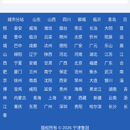
城市分站
山东
山西
四川
聊城
临沂
青岛
日
照
泰安
威海
潍坊
烟台
枣庄
长治
大同
晋
城
晋中
临汾
吕梁
朔州
太原
忻州
阳泉
运
城
巴中
成都
达州
德阳
广安
广元
乐山
眉
山
绵阳
辽宁
陕西
河北
河南
湖北
江苏
江
西
宁夏
安徽
甘肃
广西
北京
福建
广东
合
肥
厦门
兰州
南宁
保定
沧州
衡水
武汉
南
京
徐州
南昌
沈阳
西安
常州
大连
银川
淄
博
宝鸡
咸阳
延安
贵州
海南
黑龙江
湖南
吉
林
内蒙古
青海
上海
天津
西藏
新疆
云南
浙
江
重庆
东莞
广州
深圳
贵阳
哈尔滨
长沙
长
春
版权所有 © 2026 宁津鲁冠